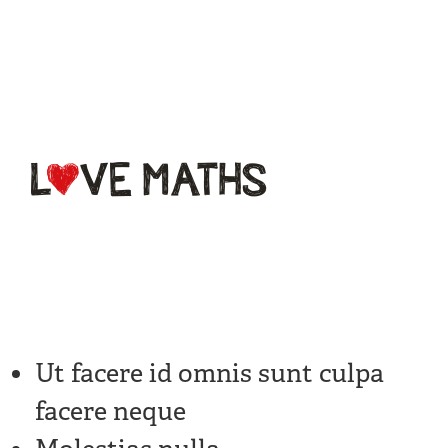
What is
LoveMaths?
Subscriptions
FAQs
Contact
Ut facere id omnis sunt culpa
facere neque